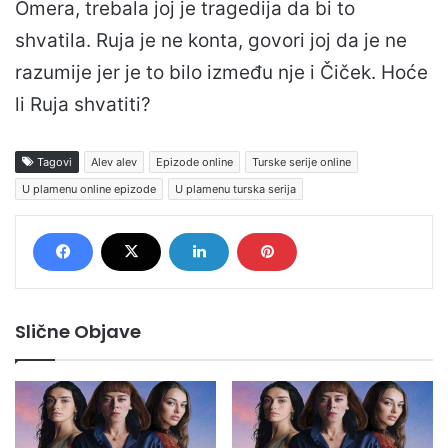
Omera, trebala joj je tragedija da bi to
shvatila. Ruja je ne konta, govori joj da je ne
razumije jer je to bilo između nje i Čiček. Hoće
li Ruja shvatiti?
Tagovi
Alev alev
Epizode online
Turske serije online
U plamenu online epizode
U plamenu turska serija
Slične Objave