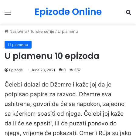
Epizode Online
Menu
Pr
Naslovna
/
Turske serije
/
U plamenu
U plamenu
U plamenu 10 epizoda
Epizode
June 23, 2021
0
367
Čelebi dolazi do Džemre i kaže joj da je
potpisao papire za razvod. Džemre sva
ushitrena, govori da će se napokon, zajedno
sa kćerkom spasiti od njega. Čelebi joj kaže
da li će se spasiti, ili će puzati ponovo do
njega, vrijeme će pokazati. Omer i Ruja su jako