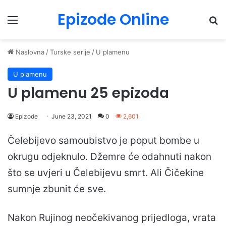
Epizode Online
Menu
Pr
Naslovna
/
Turske serije
/
U plamenu
U plamenu
U plamenu 25 epizoda
Epizode
June 23, 2021
0
2,601
Čelebijevo samoubistvo je poput bombe u
okrugu odjeknulo. Džemre će odahnuti nakon
što se uvjeri u Čelebijevu smrt. Ali Čičekine
sumnje zbunit će sve.
Nakon Rujinog neočekivanog prijedloga, vrata