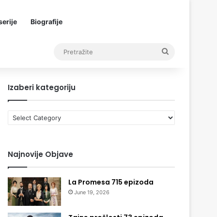
erije
Biografije
Pretražite
Izaberi kategoriju
Izaberi
kategoriju
Najnovije Objave
La Promesa 715 epizoda
June 19, 2026