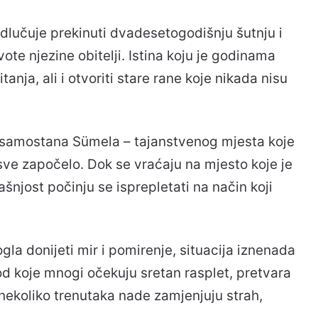
odlučuje prekinuti dvadesetogodišnju šutnju i
ivote njezine obitelji. Istina koju je godinama
anja, ali i otvoriti stare rane koje nikada nisu
o samostana Sümela – tajanstvenog mjesta koje
sve započelo. Dok se vraćaju na mjesto koje je
ašnjost počinju se isprepletati na način koji
gla donijeti mir i pomirenje, situacija iznenada
od koje mnogi očekuju sretan rasplet, pretvara
ekoliko trenutaka nade zamjenjuju strah,