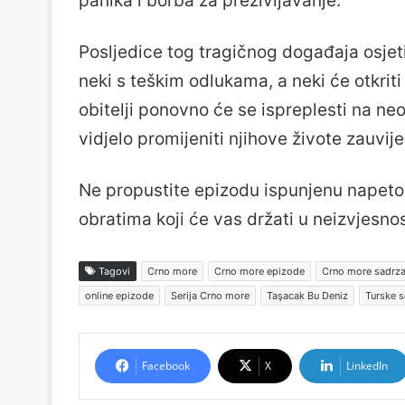
panika i borba za preživljavanje.
Posljedice tog tragičnog događaja osjeti
neki s teškim odlukama, a neki će otkriti
obitelji ponovno će se ispreplesti na neo
vidjelo promijeniti njihove živote zauvije
Ne propustite epizodu ispunjenu napeto
obratima koji će vas držati u neizvjesno
Tagovi
Crno more
Crno more epizode
Crno more sadrza
online epizode
Serija Crno more
Taşacak Bu Deniz
Turske s
Facebook
X
LinkedIn