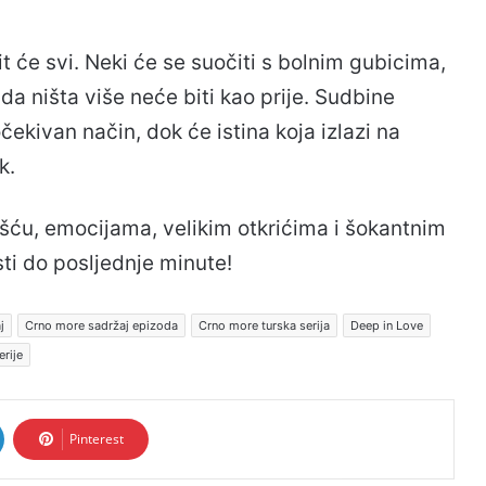
t će svi. Neki će se suočiti s bolnim gubicima,
 da ništa više neće biti kao prije. Sudbine
čekivan način, dok će istina koja izlazi na
k.
šću, emocijama, velikim otkrićima i šokantnim
sti do posljednje minute!
j
Crno more sadržaj epizoda
Crno more turska serija
Deep in Love
erije
Pinterest