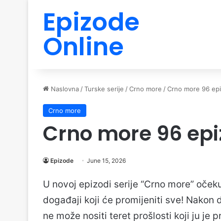
Epizode
Online
Naslovna
/
Turske serije
/
Crno more
/
Crno more 96 ep
Crno more
Crno more 96 ep
Epizode
June 15, 2026
U novoj epizodi serije “Crno more” oček
događaji koji će promijeniti sve! Nakon 
ne može nositi teret prošlosti koji ju je 