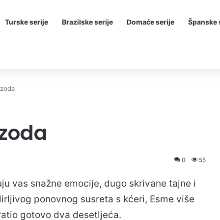
Turske serije
Brazilske serije
Domaće serije
Španske s
izoda
izoda
0
55
uju vas snažne emocije, dugo skrivane tajne i
dirljivog ponovnog susreta s kćeri, Esme više
pratio gotovo dva desetljeća.