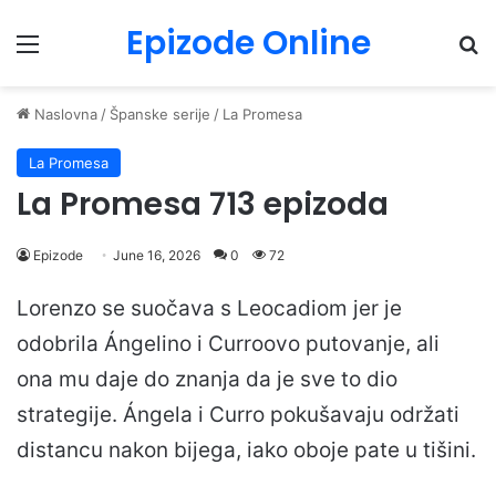
Epizode Online
Menu
Pr
Naslovna
/
Španske serije
/
La Promesa
La Promesa
La Promesa 713 epizoda
Epizode
June 16, 2026
0
72
Lorenzo se suočava s Leocadiom jer je
odobrila Ángelino i Curroovo putovanje, ali
ona mu daje do znanja da je sve to dio
strategije. Ángela i Curro pokušavaju održati
distancu nakon bijega, iako oboje pate u tišini.