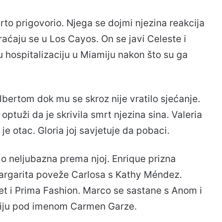
berto prigovorio. Njega se dojmi njezina reakcija
vraćaju se u Los Cayos. On se javi Celeste i
 hospitalizaciju u Miamiju nakon što su ga
Albertom dok mu se skroz nije vratilo sjećanje.
 optuži da je skrivila smrt njezina sina. Valeria
 je otac. Gloria joj savjetuje da pobaci.
lo neljubazna prema njoj. Enrique prizna
. Margarita poveže Carlosa s Kathy Méndez.
vet i Prima Fashion. Marco se sastane s Anom i
ekciju pod imenom Carmen Garze.