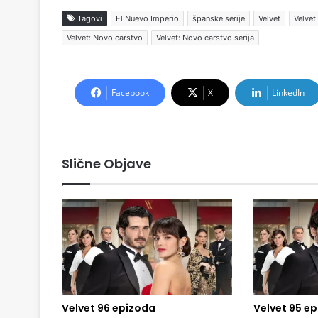
Tagovi
El Nuevo Imperio
španske serije
Velvet
Velvet
Velvet: Novo carstvo
Velvet: Novo carstvo serija
Facebook
X
LinkedIn
Slične Objave
Velvet 96 epizoda
Velvet 95 e