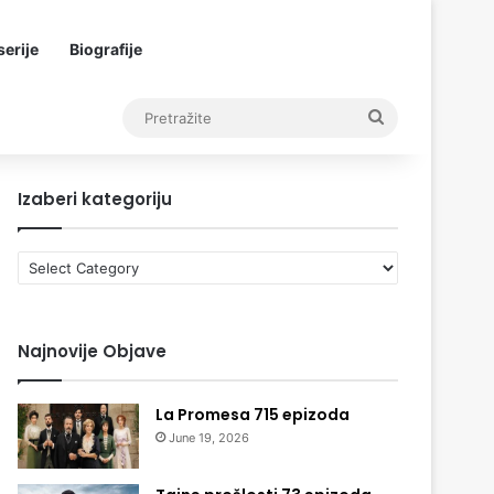
erije
Biografije
Pretražite
Izaberi kategoriju
Izaberi
kategoriju
Najnovije Objave
La Promesa 715 epizoda
June 19, 2026