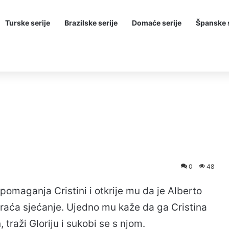
Turske serije
Brazilske serije
Domaće serije
Španske s
0
48
maganja Cristini i otkrije mu da je Alberto
vraća sjećanje. Ujedno mu kaže da ga Cristina
, traži Gloriju i sukobi se s njom.