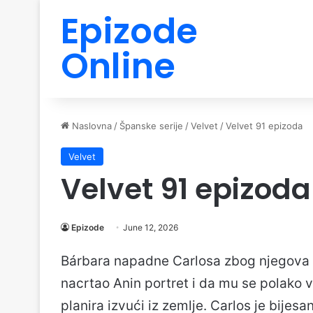
Epizode
Online
Naslovna
/
Španske serije
/
Velvet
/
Velvet 91 epizoda
Velvet
Velvet 91 epizoda
Epizode
June 12, 2026
Bárbara napadne Carlosa zbog njegova po
nacrtao Anin portret i da mu se polako 
planira izvući iz zemlje. Carlos je bijesan