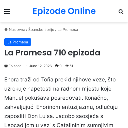
Epizode Online
Menu
Pr
Naslovna
/
Španske serije
/
La Promesa
La Promesa
La Promesa 710 epizoda
Epizode
June 12, 2026
0
61
Enora traži od Toña prekid njihove veze, što
uzrokuje napetosti na radnom mjestu koje
Manuel pokušava posredovati. Konačno,
zahvaljujući Enorinom entuzijazmu, odlučuju
zaposliti Don Luisa. Jacobo saosjeća s
Leocadijom u vezi s Catalininim sumnjivim