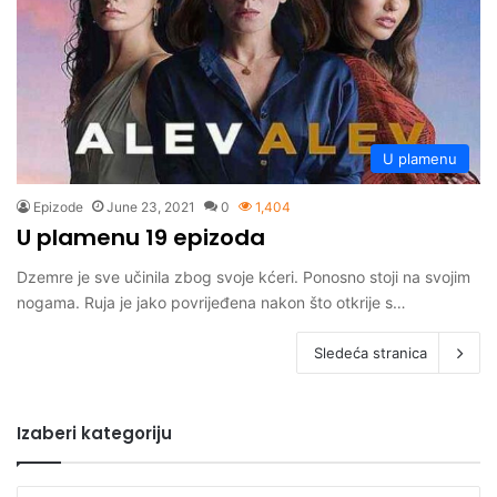
U plamenu
Epizode
June 23, 2021
0
1,404
U plamenu 19 epizoda
Dzemre je sve učinila zbog svoje kćeri. Ponosno stoji na svojim
nogama. Ruja je jako povrijeđena nakon što otkrije s…
Sledeća stranica
Izaberi kategoriju
Izaberi