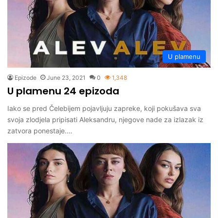
U plamenu
Epizode
June 23, 2021
0
1,348
U plamenu 24 epizoda
Iako se pred Čelebijem pojavljuju zapreke, koji pokušava sva
svoja zlodjela pripisati Aleksandru, njegove nade za izlazak iz
zatvora ponestaje.…