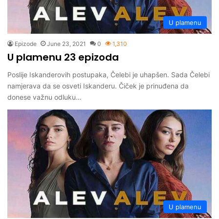
U plamenu
Epizode
June 23, 2021
0
1,310
U plamenu 23 epizoda
Poslije Iskanderovih postupaka, Čelebi je uhapšen. Sada Čelebi
namjerava da se osveti Iskanderu. Čiček je prinuđena da
donese važnu odluku…
U plamenu