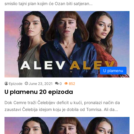
smislio tajni plan kojim će Ozan biti satjeran…
U plamenu
Epizode
June 23, 2021
0
852
U plamenu 20 epizoda
Dok Cemre traži Čelebijev deficit u kući, pronalazi način da
zaustavi Čelebija idejom koju je dobila od Tomrisa. Ali da…