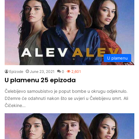
U plamenu
Epizode
June 23, 2021
0
2,601
U plamenu 25 epizoda
Čelebijevo samoubistvo je poput bombe u okrugu odjeknulo.
Džemre će odahnuti nakon što se uvjeri u Čelebijevu smrt. Ali
Čičekine…