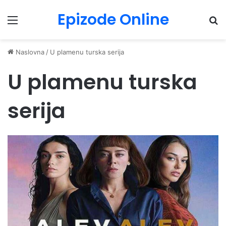
Epizode Online
Menu
Pr
Naslovna
/
U plamenu turska serija
U plamenu turska
serija