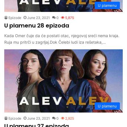
U plamenu
Epizode
June 23, 2021
0
5,875
U plamenu 28 epizoda
Kada Omer čuje da će postati otac, njegovoj sreći nema kraja.
Ruja mu pritrči u zagrljaj.Dok Čelebi ludi iza rešetaka,…
U plamenu
Epizode
June 23, 2021
0
2,925
U plamenu 27 epizoda