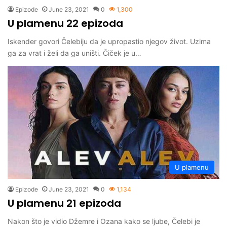
Epizode
June 23, 2021
0
1,300
U plamenu 22 epizoda
Iskender govori Čelebiju da je upropastio njegov život. Uzima
ga za vrat i želi da ga uništi. Čiček je u…
U plamenu
Epizode
June 23, 2021
0
1,134
U plamenu 21 epizoda
Nakon što je vidio Džemre i Ozana kako se ljube, Čelebi je