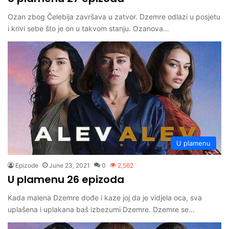
Ozan zbog Čelebija završava u zatvor. Dzemre odlazi u posjetu
i krivi sebe što je on u takvom stanju. Ozanova…
U plamenu
Epizode
June 23, 2021
0
2,562
U plamenu 26 epizoda
Kada malena Dzemre dođe i kaze joj da je vidjela oca, sva
uplašena i uplakana baš izbezumi Dzemre. Dzemre se…