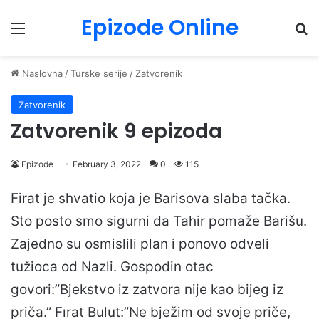
Epizode Online
Menu
Pr
Naslovna
/
Turske serije
/
Zatvorenik
Zatvorenik
Zatvorenik 9 epizoda
Epizode
February 3, 2022
0
115
Firat je shvatio koja je Barisova slaba tačka.
Sto posto smo sigurni da Tahir pomaže Barišu.
Zajedno su osmislili plan i ponovo odveli
tužioca od Nazli. Gospodin otac
govori:”Bjekstvo iz zatvora nije kao bijeg iz
priča.” Fırat Bulut:”Ne bježim od svoje priče,