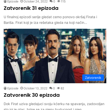
Epizode
October 24, 2022
0
115
Zatvorenik 31 epizoda
U finalnoj epizodi serije gledat cemo ponovo okršaj Firata i
Bariša. Firat koji je iza rešetaka gleda na koji način…
Zatvorenik
Epizode
October 13, 2022
0
82
Zatvorenik 30 epizoda
Dok Firat uziva gledajuci svoju kćerku na spavanju, zadovoljan
sto joj je otac, brine se za njenu buducnost i njen…