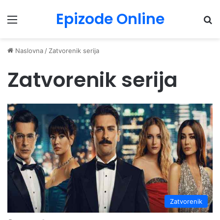
Epizode Online
Menu
Pr
Naslovna
/
Zatvorenik serija
Zatvorenik serija
Zatvorenik