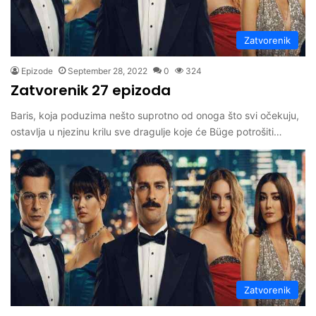
Zatvorenik
Epizode
September 28, 2022
0
324
Zatvorenik 27 epizoda
Baris, koja poduzima nešto suprotno od onoga što svi očekuju,
ostavlja u njezinu krilu sve dragulje koje će Büge potrošiti…
Zatvorenik