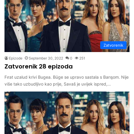
Zatvorenik
Epizode
September 30, 2022
0
251
Zatvorenik 28 epizoda
Fırat uzalud krivi Bugea. Büge se upravo sastala s Barışom. Nije
više tako uzbudljivo kao prije, Savaš je uvijek ispred,…