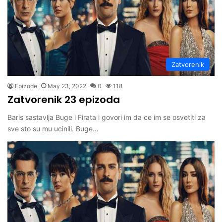
Zatvorenik
Epizode
May 23, 2022
0
118
Zatvorenik 23 epizoda
Baris sastavlja Buge i Firata i govori im da ce im se osvetiti za
sve sto su mu ucinili. Buge…