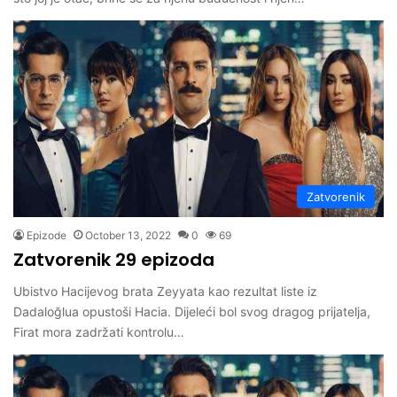
Zatvorenik
Epizode
October 13, 2022
0
69
Zatvorenik 29 epizoda
Ubistvo Hacijevog brata Zeyyata kao rezultat liste iz
Dadaloğlua opustoši Hacia. Dijeleći bol svog dragog prijatelja,
Firat mora zadržati kontrolu…