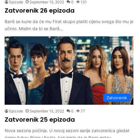
Epizode
September 15, 2022
0
131
Zatvorenik 26 epizoda
Bariš se kune da će mu Firat skupo platiti cijenu svega što mu je
učinio. Mislim da bi se Bariš…
Zatvorenik
Epizode
September 15, 2022
0
77
Zatvorenik 25 epizoda
Nova sezona počinje. U novoj sezoni serije zatvorenica gledat
ćemo ljubav Büge i Fırata, koji misle da je Baırş mrtav.…