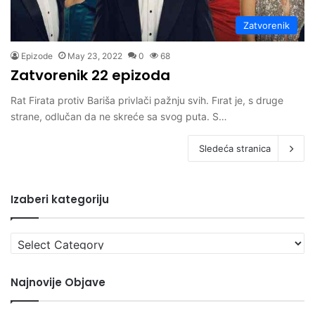
Zatvorenik
Epizode
May 23, 2022
0
68
Zatvorenik 22 epizoda
Rat Firata protiv Bariša privlači pažnju svih. Fırat je, s druge
strane, odlučan da ne skreće sa svog puta. S…
Sledeća stranica
Izaberi kategoriju
Izaberi
kategoriju
Najnovije Objave