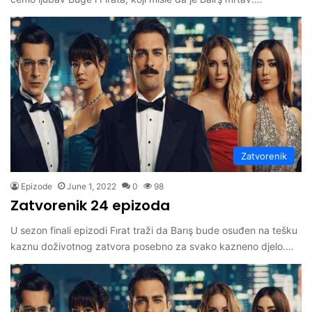
Zatvorenik
Epizode
June 1, 2022
0
98
Zatvorenik 24 epizoda
U sezon finali epizodi Fırat traži da Barış bude osuđen na tešku
kaznu doživotnog zatvora posebno za svako kazneno djelo.…