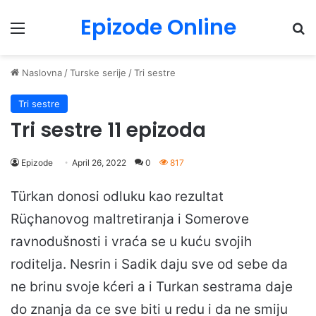
Epizode Online
Menu
Pr
Naslovna
/
Turske serije
/
Tri sestre
Tri sestre
Tri sestre 11 epizoda
Epizode
April 26, 2022
0
817
Türkan donosi odluku kao rezultat
Rüçhanovog maltretiranja i Somerove
ravnodušnosti i vraća se u kuću svojih
roditelja. Nesrin i Sadik daju sve od sebe da
ne brinu svoje kćeri a i Turkan sestrama daje
do znanja da ce sve biti u redu i da ne smiju