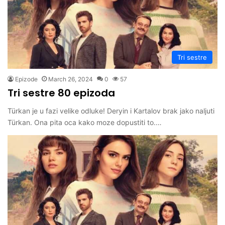
Tri sestre
Epizode
March 26, 2024
0
57
Tri sestre 80 epizoda
Türkan je u fazi velike odluke! Deryin i Kartalov brak jako naljuti
Türkan. Ona pita oca kako moze dopustiti to.…