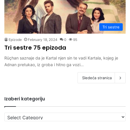
Tri sestre
Epizode
February 18, 2024
0
95
Tri sestre 75 epizoda
Rüçhan saznaje da je Kartal njen sin te vadi Kartala, kojeg je
Adnan pretukao, iz groba i hitno ga vozi…
Sledeća stranica
Izaberi kategoriju
Izaberi
kategoriju