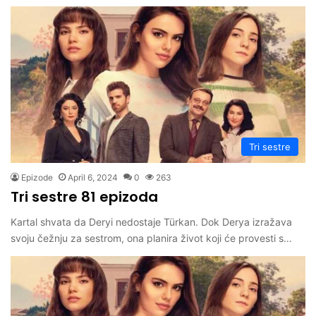
Tri sestre
Epizode
April 6, 2024
0
263
Tri sestre 81 epizoda
Kartal shvata da Deryi nedostaje Türkan. Dok Derya izražava
svoju čežnju za sestrom, ona planira život koji će provesti s…