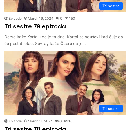
Tri sestre
Epizode
March 19, 2024
0
150
Tri sestre 79 epizoda
Derya kaže Kartalu da je trudna. Kartal se oduševi kad čuje da
će postati otac. Sevilay kaže Özeru da je…
Tri sestre
Epizode
March 11, 2024
0
165
Tri sestre 78 epizoda