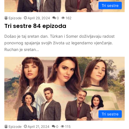
Tri sestre
Epizode
April 29, 2024
0
162
Tri sestre 84 epizoda
Došao je taj sretan dan. Türkan i Somer doživljavaju radost
ponovnog spajanja svojih života uz legendarno vjenčanje.
Ruchan je sretan…
Tri sestre
Epizode
April 21, 2024
0
115