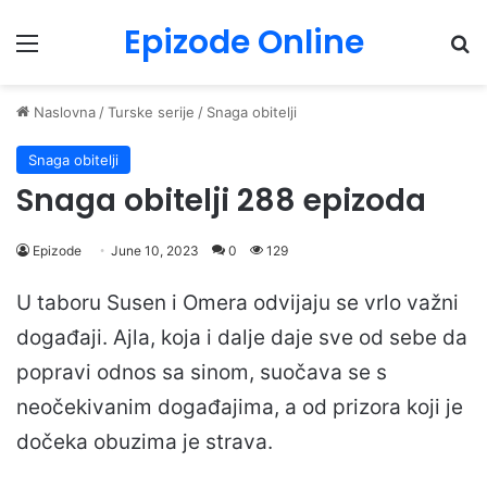
Epizode Online
Menu
Pr
Naslovna
/
Turske serije
/
Snaga obitelji
Snaga obitelji
Snaga obitelji 288 epizoda
Epizode
June 10, 2023
0
129
U taboru Susen i Omera odvijaju se vrlo važni
događaji. Ajla, koja i dalje daje sve od sebe da
popravi odnos sa sinom, suočava se s
neočekivanim događajima, a od prizora koji je
dočeka obuzima je strava.