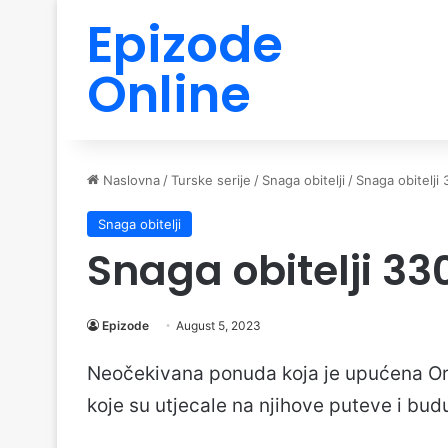
Epizode
Online
Naslovna
/
Turske serije
/
Snaga obitelji
/
Snaga obitelji
Snaga obitelji
Snaga obitelji 33
Epizode
August 5, 2023
Neočekivana ponuda koja je upućena Orh
koje su utjecale na njihove puteve i bud