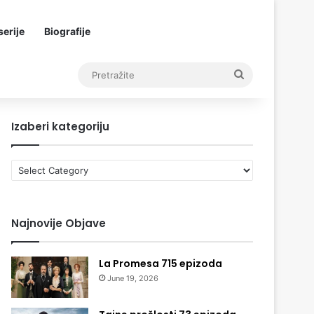
erije
Biografije
Pretražite
Izaberi kategoriju
Izaberi
kategoriju
Najnovije Objave
La Promesa 715 epizoda
June 19, 2026