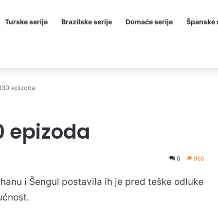
Turske serije
Brazilske serije
Domaće serije
Španske s
 330 epizoda
0 epizoda
0
966
anu i Šengul postavila ih je pred teške odluke
ućnost.