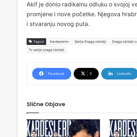
Akif je donio radikalnu odluku o svojoj v
promjene i nove početke. Njegova hrabro
i stvaranju novog puta.
Tagovi
Kardeşlerim
Serija Snaga obitelji
Snaga obitelji o
Tv serije snaga obitelji
Facebook
X
LinkedIn
Slične Objave