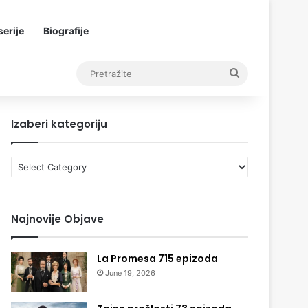
erije
Biografije
Pretražite
Izaberi kategoriju
Izaberi
kategoriju
Najnovije Objave
La Promesa 715 epizoda
June 19, 2026