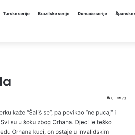
Turske serije
Brazilske serije
Domaće serije
Španske s
da
0
73
rku kaže “Šališ se”, pa povikao “ne pucaj” i
…Svi su u šoku zbog Orhana. Djeci je teško
edu Orhana kuci, on ostaje u invalidskim