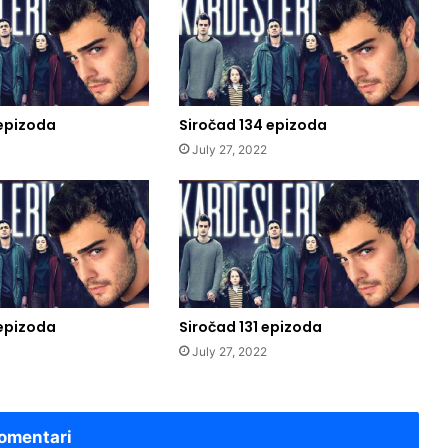
 epizoda
Siročad 134 epizoda
July 27, 2022
 epizoda
Siročad 131 epizoda
July 27, 2022
omentari