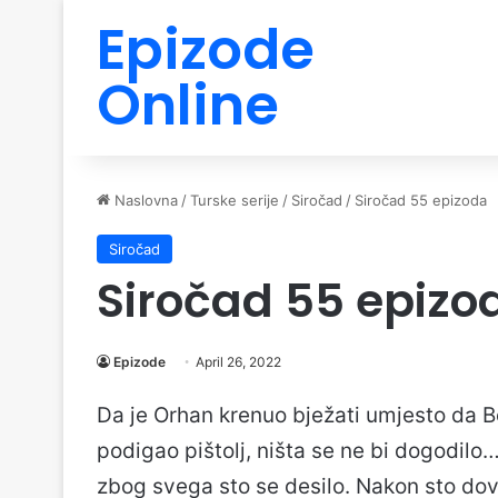
Epizode
Online
Naslovna
/
Turske serije
/
Siročad
/
Siročad 55 epizoda
Siročad
Siročad 55 epizo
Epizode
April 26, 2022
Da je Orhan krenuo bježati umjesto da Be
podigao pištolj, ništa se ne bi dogodilo
zbog svega sto se desilo. Nakon sto dov