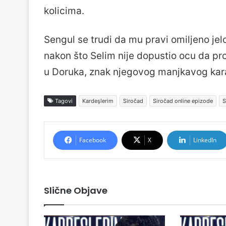
kolicima.
Sengul se trudi da mu pravi omiljeno jelo
nakon što Selim nije dopustio ocu da pro
u Doruka, znak njegovog manjkavog kar
Tagovi
Kardeşlerim
Siročad
Siročad online epizode
S
Facebook
X
LinkedIn
Slične Objave