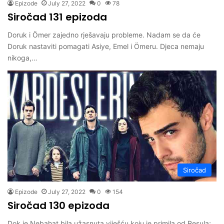
Epizode
July 27, 2022
0
78
Siročad 131 epizoda
Doruk i Ömer zajedno rješavaju probleme. Nadam se da će
Doruk nastaviti pomagati Asiye, Emel i Ömeru. Djeca nemaju
nikoga,…
Siročad
Epizode
July 27, 2022
0
154
Siročad 130 epizoda
Dok je Nebahat bila užasnuta viješću koju je primila od Resula;