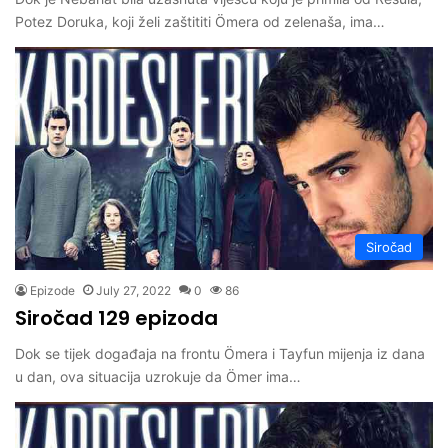
Potez Doruka, koji želi zaštititi Ömera od zelenaša, ima…
Siročad
Epizode
July 27, 2022
0
86
Siročad 129 epizoda
Dok se tijek događaja na frontu Ömera i Tayfun mijenja iz dana
u dan, ova situacija uzrokuje da Ömer ima…