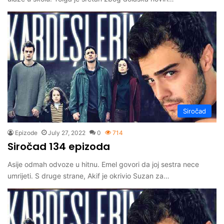
Siročad
Epizode
July 27, 2022
0
714
Siročad 134 epizoda
Asije odmah odvoze u hitnu. Emel govori da joj sestra nece
umrijeti. S druge strane, Akif je okrivio Suzan za…