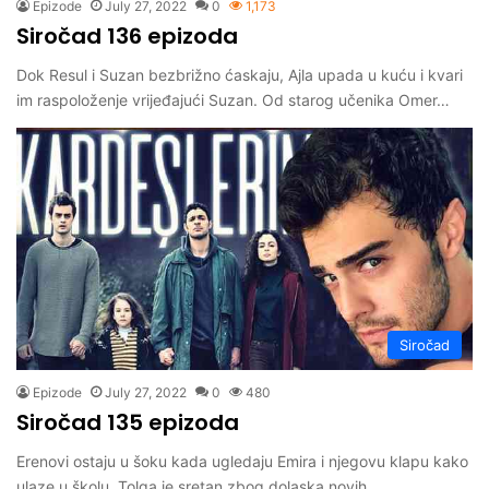
Epizode
July 27, 2022
0
1,173
Siročad 136 epizoda
Dok Resul i Suzan bezbrižno ćaskaju, Ajla upada u kuću i kvari
im raspoloženje vrijeđajući Suzan. Od starog učenika Omer…
Siročad
Epizode
July 27, 2022
0
480
Siročad 135 epizoda
Erenovi ostaju u šoku kada ugledaju Emira i njegovu klapu kako
ulaze u školu. Tolga je sretan zbog dolaska novih…