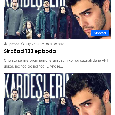
Siročad
Epizode
July 27, 2022
0
302
Siročad 133 epizoda
Ono sto se nije promijenilo je smrt svih koji su saznali da je Akif
ubica, jednog po jednog. Divno je…