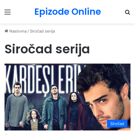
Epizode Online
Menu
Pr
Naslovna
/
Siročad serija
Siročad serija
Siročad