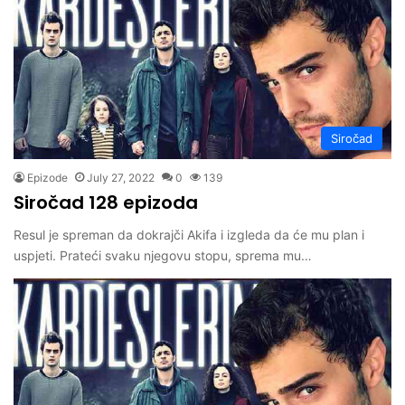
Siročad
Epizode
July 27, 2022
0
139
Siročad 128 epizoda
Resul je spreman da dokrajči Akifa i izgleda da će mu plan i
uspjeti. Prateći svaku njegovu stopu, sprema mu…