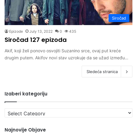
Siročad
Epizode
July 13, 2022
0
435
Siročad 127 epizoda
Akif, koji želi ponovo osvojiti Suzanino srce, ovaj put kreće
drugim putem. Akifov novi stav uzrokuje da se užad između…
Sledeća stranica
Izaberi kategoriju
Izaberi
kategoriju
Najnovije Objave