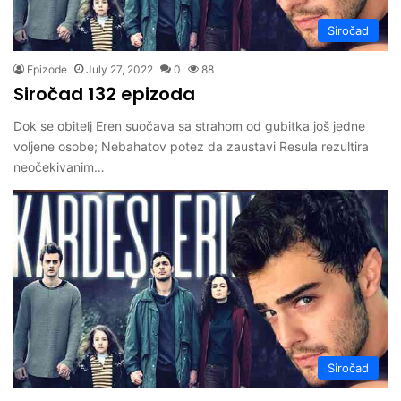
Siročad
Epizode
July 27, 2022
0
88
Siročad 132 epizoda
Dok se obitelj Eren suočava sa strahom od gubitka još jedne
voljene osobe; Nebahatov potez da zaustavi Resula rezultira
neočekivanim…
Siročad