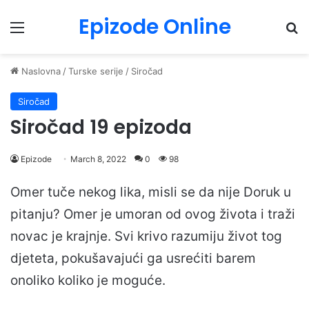
Epizode Online
Menu
Pr
Naslovna
/
Turske serije
/
Siročad
Siročad
Siročad 19 epizoda
Epizode
March 8, 2022
0
98
Omer tuče nekog lika, misli se da nije Doruk u
pitanju? Omer je umoran od ovog života i traži
novac je krajnje. Svi krivo razumiju život tog
djeteta, pokušavajući ga usrećiti barem
onoliko koliko je moguće.