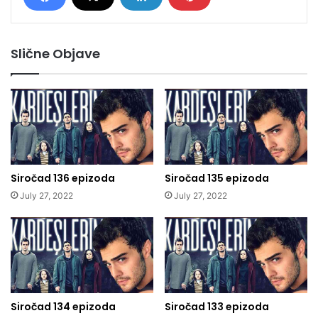
Slične Objave
Siročad 136 epizoda
Siročad 135 epizoda
July 27, 2022
July 27, 2022
Siročad 134 epizoda
Siročad 133 epizoda