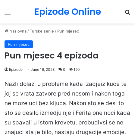
Epizode Online
Menu
Pr
Naslovna
/
Turske serije
/
Pun mjesec
Pun mjesec
Pun mjesec 4 epizoda
Epizode
June 19, 2023
0
190
Nazli dolazi u probleme kada izadjeiz kuce te
joj se vrata zatvore pred nosom i nakon toga
ne moze uci bez kljuca. Nakon sto se desi to
sto se desilo izmedju nje i Ferita one noci kada
su spavali u istom krevetu, probudivsi se ne
znajuci sta je bilo, nastaju drugacije emocije.