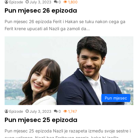
Epizode
July 3, 2023
0
1,800
Pun mjesec 26 epizoda
Pun mjesec 26 epizoda Ferit i Hakan se tuku nakon cega ga
Ferit krene upucati ali Nazli ga zamoli da…
Pun mjesec
Epizode
July 3, 2023
0
1,747
Pun mjesec 25 epizoda
Pun mjesec 25 epizoda Nazli je razapeta između svoje sestre i
svog voljenog. Nazli bez Feritovog znanja, kako bi izašla…