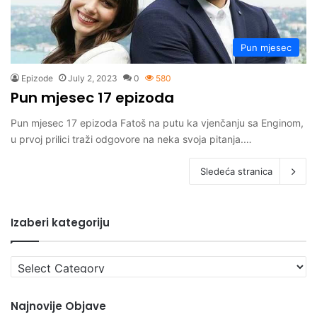
Pun mjesec
Epizode
July 2, 2023
0
580
Pun mjesec 17 epizoda
Pun mjesec 17 epizoda Fatoš na putu ka vjenčanju sa Enginom,
u prvoj prilici traži odgovore na neka svoja pitanja.…
Sledeća stranica
Izaberi kategoriju
Izaberi
kategoriju
Najnovije Objave