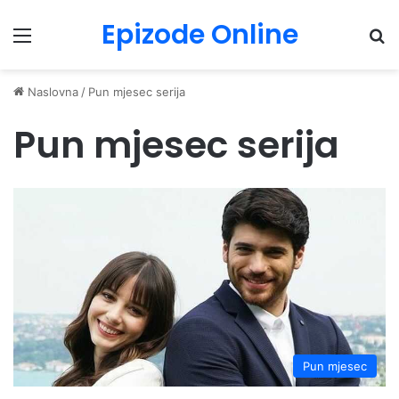
Epizode Online
Menu
Pr
Naslovna
/
Pun mjesec serija
Pun mjesec serija
Pun mjesec