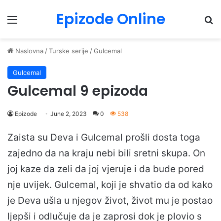
Epizode Online
Menu
Pr
Naslovna
/
Turske serije
/
Gulcemal
Gulcemal
Gulcemal 9 epizoda
Epizode
June 2, 2023
0
538
Zaista su Deva i Gulcemal prošli dosta toga
zajedno da na kraju nebi bili sretni skupa. On
joj kaze da zeli da joj vjeruje i da bude pored
nje uvijek. Gulcemal, koji je shvatio da od kako
je Deva ušla u njegov život, život mu je postao
ljepši i odlučuje da je zaprosi dok je plovio s