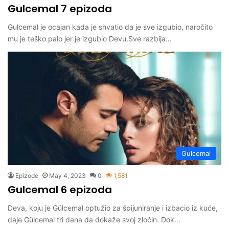
Gulcemal 7 epizoda
Gulcemal je ocajan kada je shvatio da je sve izgubio, naročito
mu je teško palo jer je izgubio Devu.Sve razbija…
Gulcemal
Epizode
May 4, 2023
0
1,581
Gulcemal 6 epizoda
Deva, koju je Gülcemal optužio za špijuniranje i izbacio iz kuće,
daje Gülcemal tri dana da dokaže svoj zločin. Dok…