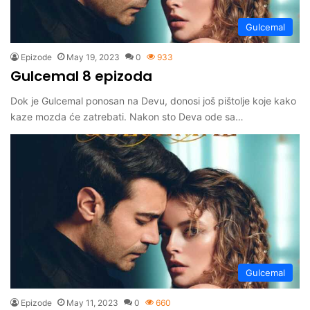
Gulcemal
Epizode
May 19, 2023
0
933
Gulcemal 8 epizoda
Dok je Gulcemal ponosan na Devu, donosi još pištolje koje kako
kaze mozda će zatrebati. Nakon sto Deva ode sa…
Gulcemal
Epizode
May 11, 2023
0
660