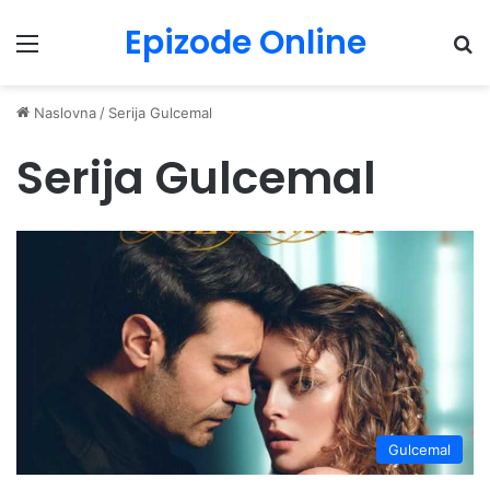
Epizode Online
Menu
Pr
Naslovna
/
Serija Gulcemal
Serija Gulcemal
Gulcemal