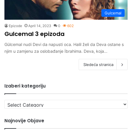
Gulcemal
Epizode
April 14, 2023
0
602
Gulcemal 3 epizoda
Gülcemal nudi Devi da napusti oca. Halil želi da Deva ostane s
njim u zamjenu za oslobađanje İbrahima. Deva, koja…
Sledeća stranica
Izaberi kategoriju
Izaberi
kategoriju
Najnovije Objave