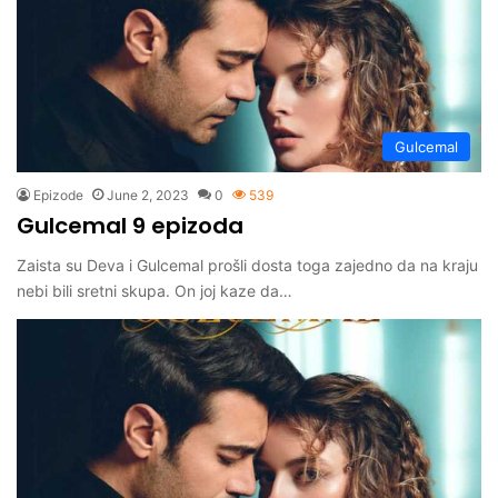
Gulcemal
Epizode
June 2, 2023
0
539
Gulcemal 9 epizoda
Zaista su Deva i Gulcemal prošli dosta toga zajedno da na kraju
nebi bili sretni skupa. On joj kaze da…