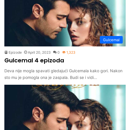
Gulcemal
Epizode
April 20, 2023
0
1,323
Gulcemal 4 epizoda
Deva nije mogla spavati gledajući Gulcemala kako gori. Nakon
sto mu je pomogla ona je zaspala. Budi se i vidi…