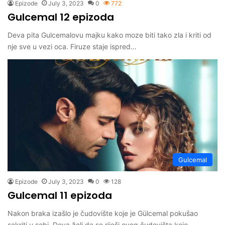
Epizode
July 3, 2023
0
772
Gulcemal 12 epizoda
Deva pita Gulcemalovu majku kako moze biti tako zla i kriti od
nje sve u vezi oca. Firuze staje ispred…
Gulcemal
Epizode
July 3, 2023
0
128
Gulcemal 11 epizoda
Nakon braka izašlo je čudovište koje je Gülcemal pokušao
sakriti u sebi. Deva želi da se riješi ovog čudovišta koje…