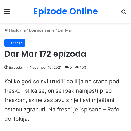
Epizode Online
Menu
Pr
Naslovna
/
Domaće serije
/
Dar Mar
Dar Mar
Dar Mar 172 epizoda
Epizode
November 10, 2021
0
103
Koliko god se svi trudili da Ilija ne stane pod
fresku i slika se, on se ipak namjesti pred
freskom, skine zastavu s nje i svi mještani
ostanu zgranuti. Na fresci je ispisano – Rafo
do Tokija.