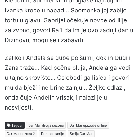
Međutim, Spomenkinu proglase najboljom.
Ivanka kreće u napad… Spomenka joj zabije
tortu u glavu. Gabrijel očekuje novce od Ilije
za zvono, govori Rafi da im je ovo zadnji dan u
Dizmovu, mogu se i zabaviti.
Željko i Anđela se gube po šumi, dok ih Dugi i
Žana traže… Kad počne oluja, Anđela ga vodi
u tajno skrovište… Oslobodi ga lisica i govori
mu da bježi i ne brine za nju… Željko odlazi,
onda čuje Anđelin vrisak, i nalazi je u
nesvijesti.
Tagovi
Dar Mar druga sezona
Dar Mar epizode online
Dar Mar sezona 2
Domace serije
Serija Dar Mar