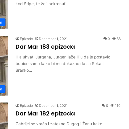
kod Stipe, te želi pokrenuti…
ar
Epizode
December 1, 2021
0
88
Dar Mar 183 epizoda
Ilija uhvati Jurgana, Jurgen laže Iliju da je postavio
bubice samo kako bi mu dokazao da su Seka i
Branko…
ar
Epizode
December 1, 2021
0
110
Dar Mar 182 epizoda
Gabrijel se vraća i zatekne Dugog i Žanu kako