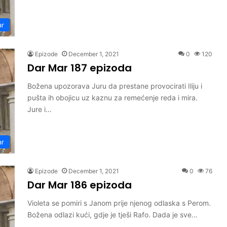
ar
Epizode
December 1, 2021
0
120
Dar Mar 187 epizoda
Božena upozorava Juru da prestane provocirati Iliju i
pušta ih obojicu uz kaznu za remećenje reda i mira.
Jure i…
ar
Epizode
December 1, 2021
0
76
Dar Mar 186 epizoda
Violeta se pomiri s Janom prije njenog odlaska s Perom.
Božena odlazi kući, gdje je tješi Rafo. Dada je sve…