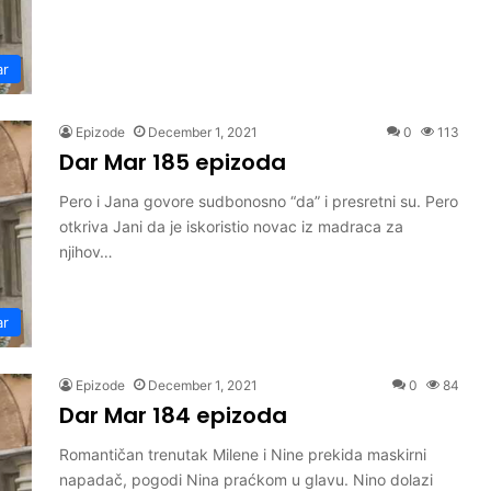
ar
Epizode
December 1, 2021
0
113
Dar Mar 185 epizoda
Pero i Jana govore sudbonosno “da” i presretni su. Pero
otkriva Jani da je iskoristio novac iz madraca za
njihov…
ar
Epizode
December 1, 2021
0
84
Dar Mar 184 epizoda
Romantičan trenutak Milene i Nine prekida maskirni
napadač, pogodi Nina praćkom u glavu. Nino dolazi