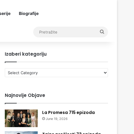
erije
Biografije
Pretražite
Izaberi kategoriju
Izaberi
kategoriju
Najnovije Objave
La Promesa 715 epizoda
June 19, 2026