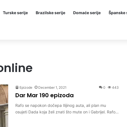
Turske serije
Brazilske serije
Domaće serije
Španske s
online
Epizode
December 1, 2021
0
443
Dar Mar 190 epizoda
Rafo se napokon dočepa Ilijinog auta, ali plan mu
osujeti Dada koja želi znati što mute on i Gabrijel. Rafo…