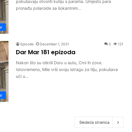
pokušavaju otvoriti kutiju s parama. Umjesto para
pronađu polaroide sa šokantnim…
ar
Epizode
December 1, 2021
0
121
Dar Mar 181 epizoda
Nakon što su otkrili Doru u autu, Crni ih zove.
Istovremeno, Mile vrši svoju istragu za Iliju, pokušava
ući u…
ar
Sledeća stranica