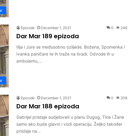
ar
Epizode
December 1, 2021
0
248
Dar Mar 189 epizoda
Ilija i Jure se međusobno ozlijede. Božena, Spomenka i
Ivanka paničare te ih traže na livadi. Odvode ih u
ambulantu,…
ar
Epizode
December 1, 2021
0
208
Dar Mar 188 epizoda
Gabrijel pristaje sudjelovati u planu Dugog, Tine i Žane
samo ako bude glavni i vodi operaciju. Željko također
pristaje na…