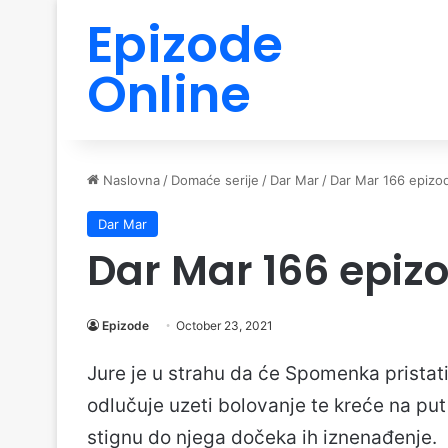
Epizode
Online
Naslovna
/
Domaće serije
/
Dar Mar
/
Dar Mar 166 epizo
Dar Mar
Dar Mar 166 epiz
Epizode
October 23, 2021
Jure je u strahu da će Spomenka pristati 
odlučuje uzeti bolovanje te kreće na pu
stignu do njega dočeka ih iznenađenje.