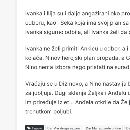
Ivanka i Ilija su i dalje angažirani oko p
odboru, kao i Seka koja ima svoj plan sa 
Ivanka sigurno odbila, ali Ivanka želi da 
Ivanka ne želi primiti Ankicu u odbor, al
kolača. Ninov herojski plan propada, a G
Nino nema izbora nego pristati na suradn
Vraćaju se u Dizmovo, a Nino nastavlja b
zaljubljuje. Dugi sklanja Željka i Anđelu
im priređuje izlet… Anđela otkrije da Že
trenutkom poljubi.
Tagovi
Dar Mar druga sezona
Dar Mar epizode online
Da