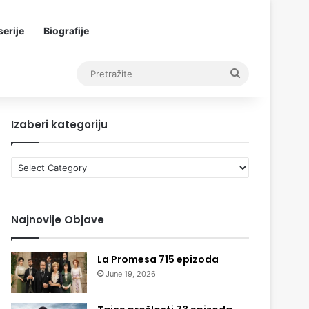
erije
Biografije
Pretražite
Izaberi kategoriju
Izaberi
kategoriju
Najnovije Objave
La Promesa 715 epizoda
June 19, 2026