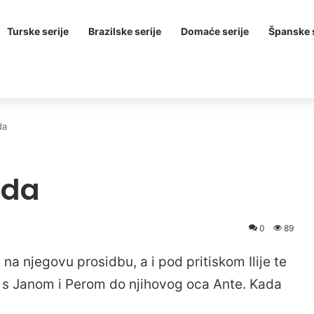
Turske serije
Brazilske serije
Domaće serije
Španske s
da
oda
0
89
na njegovu prosidbu, a i pod pritiskom Ilije te
t s Janom i Perom do njihovog oca Ante. Kada