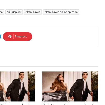
ine
Yali Çapkini
Zlatni kavez
Zlatni kavez online epizode
Pinterest