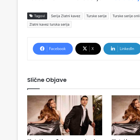
Tagovi
Serija Zlatni kavez
Turske serije
Turske serije onl
Zlatni kavez turska serija
Facebook
X
LinkedIn
Slične Objave