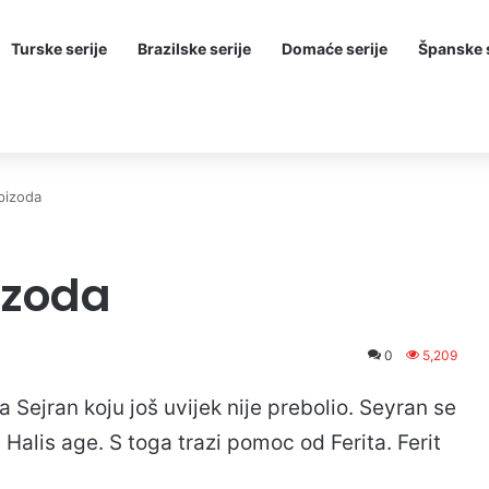
Turske serije
Brazilske serije
Domaće serije
Španske s
epizoda
izoda
0
5,209
a Sejran koju još uvijek nije prebolio. Seyran se
je Halis age. S toga trazi pomoc od Ferita. Ferit