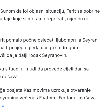
unom da joj objasni situaciju, Ferit se pobrine
đaje koje si moraju prepričati, nijednu ne
Ferit pomalo počne osjećati ljubomoru a Seyran
ona trpi njega gledajuči ga sa drugom
vši da je dalji rođak Seyranovih.
ovu situaciju i nudi da provede cijeli dan sa
e dešava.
 Ağa posjeta Kazımovima uzrokuje otvaranje
 Seyranina večera s Fuatom i Feritom završava
i »