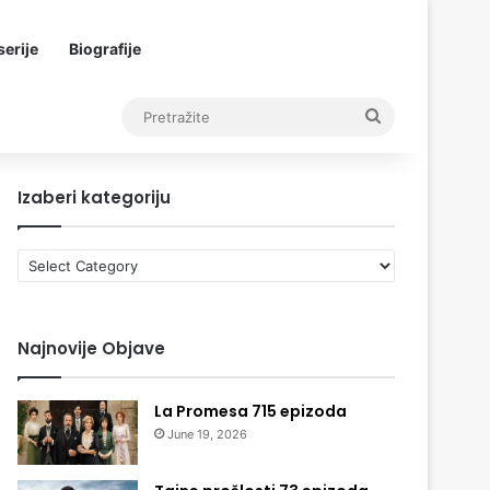
erije
Biografije
Pretražite
Izaberi kategoriju
Izaberi
kategoriju
Najnovije Objave
La Promesa 715 epizoda
June 19, 2026