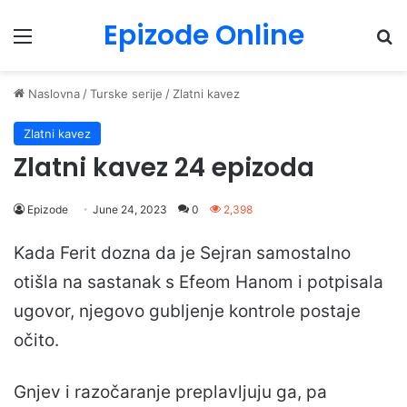
Epizode Online
Menu
Pr
Naslovna
/
Turske serije
/
Zlatni kavez
Zlatni kavez
Zlatni kavez 24 epizoda
Epizode
June 24, 2023
0
2,398
Kada Ferit dozna da je Sejran samostalno
otišla na sastanak s Efeom Hanom i potpisala
ugovor, njegovo gubljenje kontrole postaje
očito.
Gnjev i razočaranje preplavljuju ga, pa