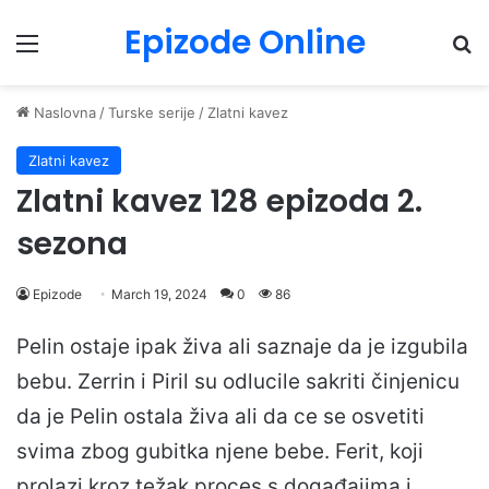
Epizode Online
Menu
Pr
Naslovna
/
Turske serije
/
Zlatni kavez
Zlatni kavez
Zlatni kavez 128 epizoda 2.
sezona
Epizode
March 19, 2024
0
86
Pelin ostaje ipak živa ali saznaje da je izgubila
bebu. Zerrin i Piril su odlucile sakriti činjenicu
da je Pelin ostala živa ali da ce se osvetiti
svima zbog gubitka njene bebe. Ferit, koji
prolazi kroz težak proces s događajima i