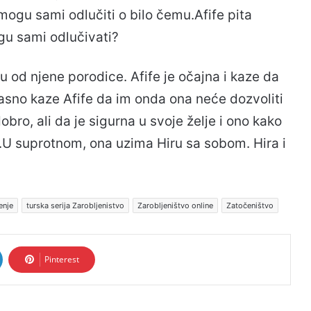
mogu sami odlučiti o bilo čemu.Afife pita
gu sami odlučivati?
u od njene porodice. Afife je očajna i kaze da
glasno kaze Afife da im onda ona neće dozvoliti
obro, ali da je sigurna u svoje želje i ono kako
e.U suprotnom, ona uzima Hiru sa sobom. Hira i
enje
turska serija Zarobljenistvo
Zarobljeništvo online
Zatočeništvo
Pinterest