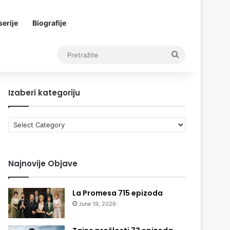
erije
Biografije
Pretražite
Izaberi kategoriju
Izaberi
kategoriju
Najnovije Objave
La Promesa 715 epizoda
June 19, 2026