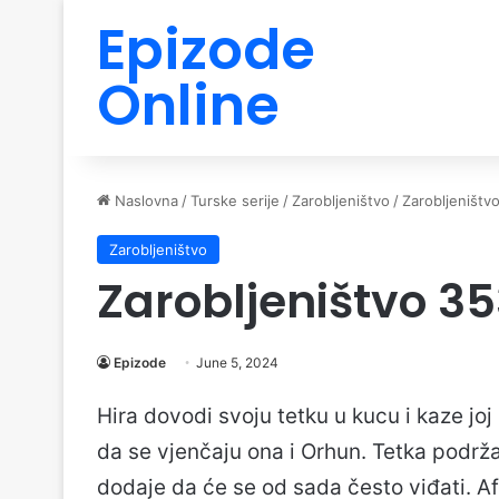
Epizode
Online
Naslovna
/
Turske serije
/
Zarobljeništvo
/
Zarobljeništv
Zarobljeništvo
Zarobljeništvo 3
Epizode
June 5, 2024
Hira dovodi svoju tetku u kucu i kaze joj
da se vjenčaju ona i Orhun. Tetka podrža
dodaje da će se od sada često viđati. Af