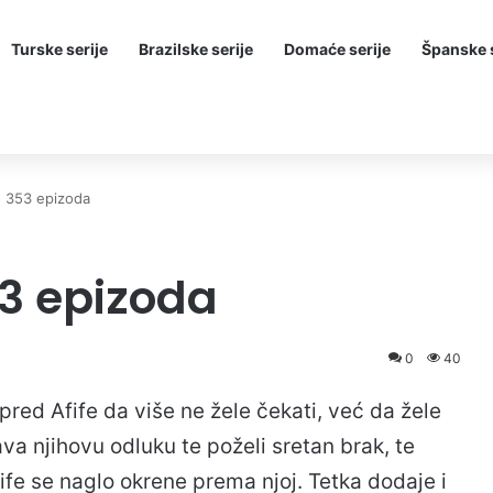
Turske serije
Brazilske serije
Domaće serije
Španske s
o 353 epizoda
53 epizoda
0
40
 pred Afife da više ne žele čekati, već da žele
va njihovu odluku te poželi sretan brak, te
ife se naglo okrene prema njoj. Tetka dodaje i