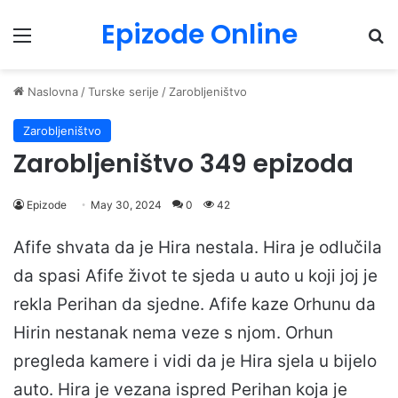
Epizode Online
Menu
Pr
Naslovna
/
Turske serije
/
Zarobljeništvo
Zarobljeništvo
Zarobljeništvo 349 epizoda
Epizode
May 30, 2024
0
42
Afife shvata da je Hira nestala. Hira je odlučila
da spasi Afife život te sjeda u auto u koji joj je
rekla Perihan da sjedne. Afife kaze Orhunu da
Hirin nestanak nema veze s njom. Orhun
pregleda kamere i vidi da je Hira sjela u bijelo
auto. Hira je vezana ispred Perihan koja je