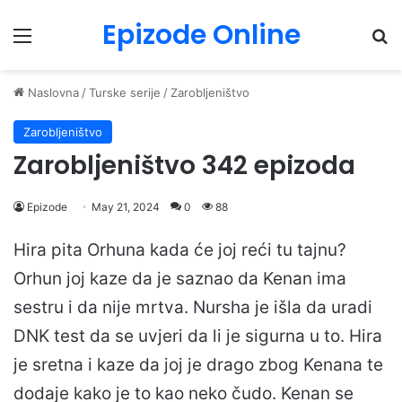
Epizode Online
Menu
Pr
Naslovna
/
Turske serije
/
Zarobljeništvo
Zarobljeništvo
Zarobljeništvo 342 epizoda
Epizode
May 21, 2024
0
88
Hira pita Orhuna kada će joj reći tu tajnu?
Orhun joj kaze da je saznao da Kenan ima
sestru i da nije mrtva. Nursha je išla da uradi
DNK test da se uvjeri da li je sigurna u to. Hira
je sretna i kaze da joj je drago zbog Kenana te
dodaje kako je to kao neko čudo. Kenan se