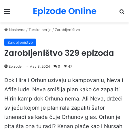
Epizode Online
Menu
Pr
Naslovna
/
Turske serije
/
Zarobljeništvo
Zarobljeništvo
Zarobljeništvo 329 epizoda
Epizode
May 3, 2024
0
47
Dok Hira i Orhun uzivaju u kampovanju, Neva i
Afife lude. Neva smišlja plan kako će zapaliti
Hirin kamp dok Orhuna nema. Ali Neva, držeći
svijeću kojom je planirala zapaliti šator
iznenadi se kada čuje Orhunov glas. Orhun je
pita šta ona tu radi? Kenan plače kao i Nursah