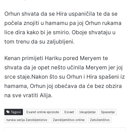
Orhun shvata da se Hira uspaničila te da se
počela znojiti u hamamu pa joj Orhun rukama
lice dira kako bi je smirio. Oboje shvataju u
tom trenu da su zaljubljeni.
Kenan primijeti Hariku pored Meryem te
shvata da je opet nešto učinila Meryem jer joj
srce staje.Nakon što su Orhun i Hira spašeni iz
hamama, Orhun joj obećava da će bez obzira
na sve vratiti Alija.
Tagovi
Esaret online epizode
Esraet
Iskupljenje
Spasenje
turska serija Zarobljenistvo
Zarobljeništvo online
Zatočeništvo