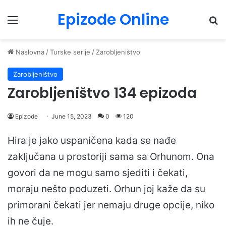
Epizode Online
Menu
Pr
Naslovna
/
Turske serije
/
Zarobljeništvo
Zarobljeništvo
Zarobljeništvo 134 epizoda
Epizode
June 15, 2023
0
120
Hira je jako uspaničena kada se nađe
zaključana u prostoriji sama sa Orhunom. Ona
govori da ne mogu samo sjediti i čekati,
moraju nešto poduzeti. Orhun joj kaže da su
primorani čekati jer nemaju druge opcije, niko
ih ne čuje.