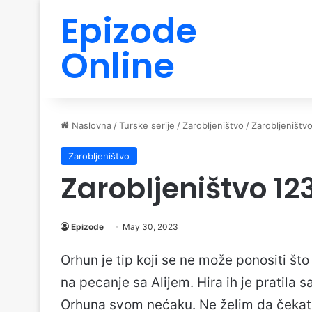
Epizode
Online
Naslovna
/
Turske serije
/
Zarobljeništvo
/
Zarobljeništv
Zarobljeništvo
Zarobljeništvo 12
Epizode
May 30, 2023
Orhun je tip koji se ne može ponositi št
na pecanje sa Alijem. Hira ih je pratila 
Orhuna svom nećaku. Ne želim da čekate