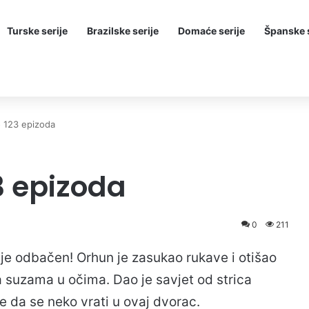
Turske serije
Brazilske serije
Domaće serije
Španske s
o 123 epizoda
3 epizoda
0
211
o je odbačen! Orhun je zasukao rukave i otišao
sa suzama u očima. Dao je savjet od strica
 da se neko vrati u ovaj dvorac.