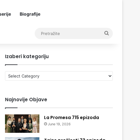
erije
Biografije
Pretražite
Izaberi kategoriju
Izaberi
kategoriju
Najnovije Objave
La Promesa 715 epizoda
June 19, 2026