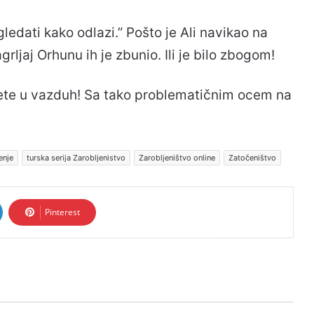
gledati kako odlazi.” Pošto je Ali navikao na
agrljaj Orhunu ih je zbunio. Ili je bilo zbogom!
lete u vazduh! Sa tako problematičnim ocem na
enje
turska serija Zarobljenistvo
Zarobljeništvo online
Zatočeništvo
Pinterest