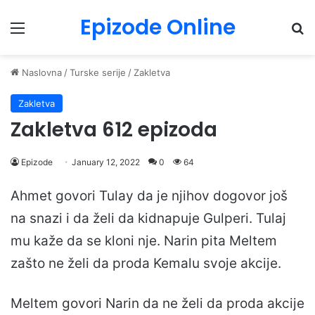
Epizode Online
Menu
Pr
Naslovna
/
Turske serije
/
Zakletva
Zakletva
Zakletva 612 epizoda
Epizode
January 12, 2022
0
64
Ahmet govori Tulay da je njihov dogovor još
na snazi i da želi da kidnapuje Gulperi. Tulaj
mu kaže da se kloni nje. Narin pita Meltem
zašto ne želi da proda Kemalu svoje akcije.
Meltem govori Narin da ne želi da proda akcije