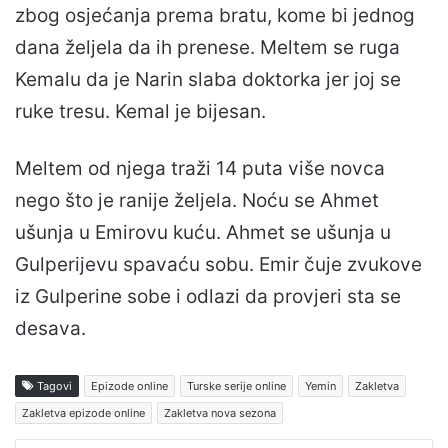
zbog osjećanja prema bratu, kome bi jednog
dana željela da ih prenese. Meltem se ruga
Kemalu da je Narin slaba doktorka jer joj se
ruke tresu. Kemal je bijesan.
Meltem od njega traži 14 puta više novca
nego što je ranije željela. Noću se Ahmet
ušunja u Emirovu kuću. Ahmet se ušunja u
Gulperijevu spavaću sobu. Emir čuje zvukove
iz Gulperine sobe i odlazi da provjeri sta se
desava.
Tagovi
Epizode online
Turske serije online
Yemin
Zakletva
Zakletva epizode online
Zakletva nova sezona