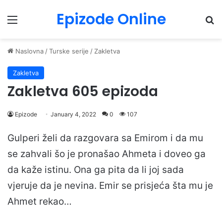
Epizode Online
Menu
Pr
Naslovna
/
Turske serije
/
Zakletva
Zakletva
Zakletva 605 epizoda
Epizode
January 4, 2022
0
107
Gulperi želi da razgovara sa Emirom i da mu
se zahvali šo je pronašao Ahmeta i doveo ga
da kaže istinu. Ona ga pita da li joj sada
vjeruje da je nevina. Emir se prisjeća šta mu je
Ahmet rekao…