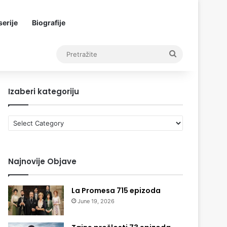
erije
Biografije
Pretražite
Izaberi kategoriju
Izaberi
kategoriju
Najnovije Objave
La Promesa 715 epizoda
June 19, 2026