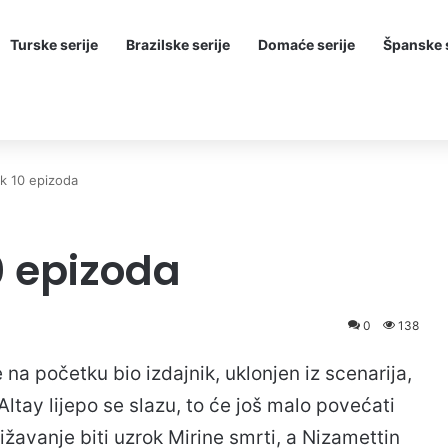
Turske serije
Brazilske serije
Domaće serije
Španske s
k 10 epizoda
0 epizoda
0
138
 na početku bio izdajnik, uklonjen iz scenarija,
Altay lijepo se slazu, to će još malo povećati
bližavanje biti uzrok Mirine smrti, a Nizamettin