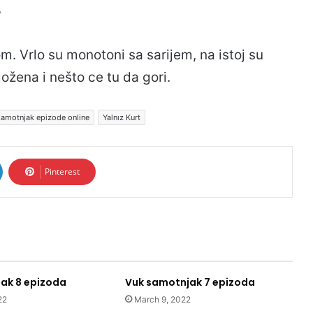
?
om. Vrlo su monotoni sa sarijem, na istoj su
oložena i nešto ce tu da gori.
samotnjak epizode online
Yalnız Kurt
Pinterest
ak 8 epizoda
Vuk samotnjak 7 epizoda
22
March 9, 2022