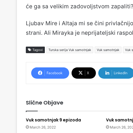
će ga sa velikim zadovoljstvom zapaliti
Ljubav Mire i Altaja mi se čini privlačnij
strani. Ali Mirayka je neprijateljski rasp
Tagovi
Turska serija Vuk samotnjak
Vuk samotnjak
Vuk 
Facebook
X
LinkedIn
Slične Objave
Vuk samotnjak 9 epizoda
Vuk samotnj
March 26, 2022
March 26, 20