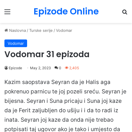
Epizode Online
Menu
Pr
Naslovna
/
Turske serije
/
Vodomar
Vodomar
Vodomar 31 epizoda
Epizode
May 2, 2023
0
2,405
Kazim saopstava Seyran da je Halis aga
pokrenuo parnicu te joj pozeli sreću. Seyran je
bijesna. Seyran i Suna pricaju i Suna joj kaze
da je Ferit zaljubljen do ušiju i i da to radi iz
inata. Seyran joj kaze da onda nije trebao
potpisati taj ugovor ako je tako i umjesto da