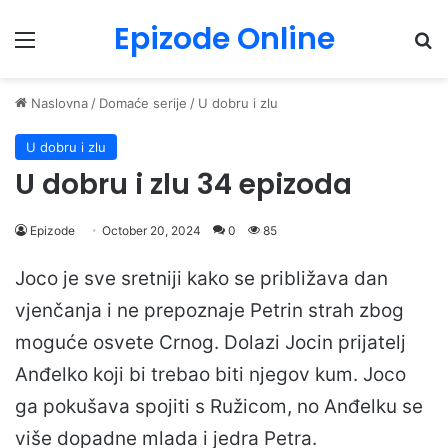
Epizode Online
Menu
Pr
Naslovna
/
Domaće serije
/
U dobru i zlu
U dobru i zlu
U dobru i zlu 34 epizoda
Epizode
October 20, 2024
0
85
Joco je sve sretniji kako se približava dan
vjenčanja i ne prepoznaje Petrin strah zbog
moguće osvete Crnog. Dolazi Jocin prijatelj
Anđelko koji bi trebao biti njegov kum. Joco
ga pokušava spojiti s Ružicom, no Anđelku se
više dopadne mlada i jedra Petra.