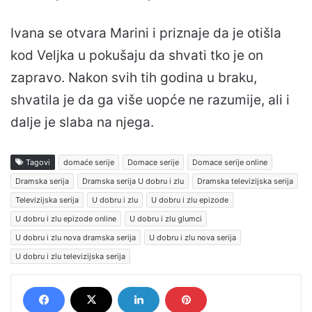
Ivana se otvara Marini i priznaje da je otišla
kod Veljka u pokušaju da shvati tko je on
zapravo. Nakon svih tih godina u braku,
shvatila je da ga više uopće ne razumije, ali i
dalje je slaba na njega.
Tagovi
domaće serije
Domace serije
Domace serije online
Dramska serija
Dramska serija U dobru i zlu
Dramska televizijska serija
Televizijska serija
U dobru i zlu
U dobru i zlu epizode
U dobru i zlu epizode online
U dobru i zlu glumci
U dobru i zlu nova dramska serija
U dobru i zlu nova serija
U dobru i zlu televizijska serija