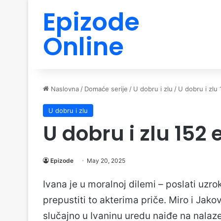
Epizode
Online
Naslovna
/
Domaće serije
/
U dobru i zlu
/
U dobru i zlu
U dobru i zlu
U dobru i zlu 152
Epizode
May 20, 2025
Ivana je u moralnoj dilemi – poslati uzro
prepustiti to akterima priče. Miro i Jako
slučajno u Ivaninu uredu naiđe na nalaz