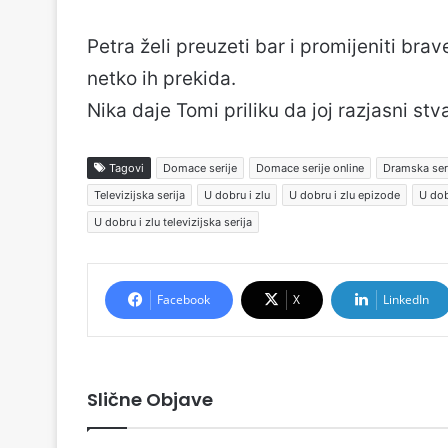
Petra želi preuzeti bar i promijeniti bra
netko ih prekida.
Nika daje Tomi priliku da joj razjasni stv
Tagovi
Domace serije
Domace serije online
Dramska ser
Televizijska serija
U dobru i zlu
U dobru i zlu epizode
U dob
U dobru i zlu televizijska serija
Facebook
X
LinkedIn
Slične Objave