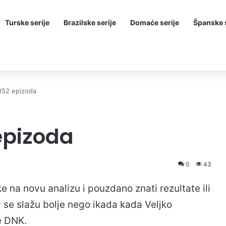
Turske serije
Brazilske serije
Domaće serije
Španske s
 152 epizoda
 epizoda
0
43
ke na novu analizu i pouzdano znati rezultate ili
v se slažu bolje nego ikada kada Veljko
e DNK.