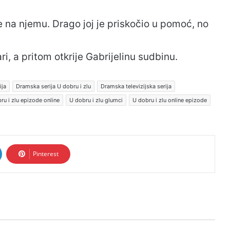
ve na njemu. Drago joj je priskočio u pomoć, no
ari, a pritom otkrije Gabrijelinu sudbinu.
ija
Dramska serija U dobru i zlu
Dramska televizijska serija
ru i zlu epizode online
U dobru i zlu glumci
U dobru i zlu online epizode
Pinterest