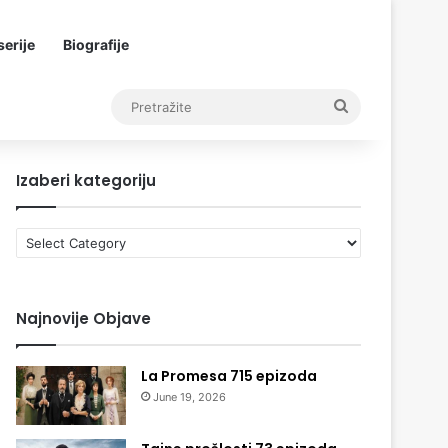
erije
Biografije
Pretražite
Izaberi kategoriju
Izaberi
kategoriju
Najnovije Objave
La Promesa 715 epizoda
June 19, 2026