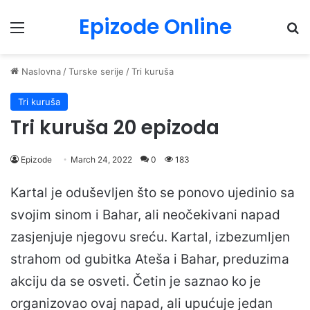
Epizode Online
Menu
Pr
Naslovna
/
Turske serije
/
Tri kuruša
Tri kuruša
Tri kuruša 20 epizoda
Epizode
March 24, 2022
0
183
Kartal je oduševljen što se ponovo ujedinio sa
svojim sinom i Bahar, ali neočekivani napad
zasjenjuje njegovu sreću. Kartal, izbezumljen
strahom od gubitka Ateša i Bahar, preduzima
akciju da se osveti. Četin je saznao ko je
organizovao ovaj napad, ali upućuje jedan