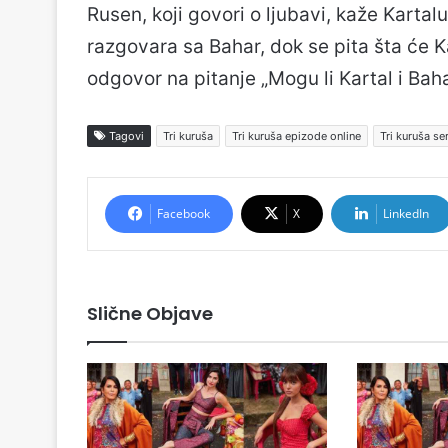
Rusen, koji govori o ljubavi, kaže Kartal
razgovara sa Bahar, dok se pita šta će Ka
odgovor na pitanje „Mogu li Kartal i Bah
Tagovi
Tri kuruša
Tri kuruša epizode online
Tri kuruša ser
Facebook
X
LinkedIn
Slične Objave