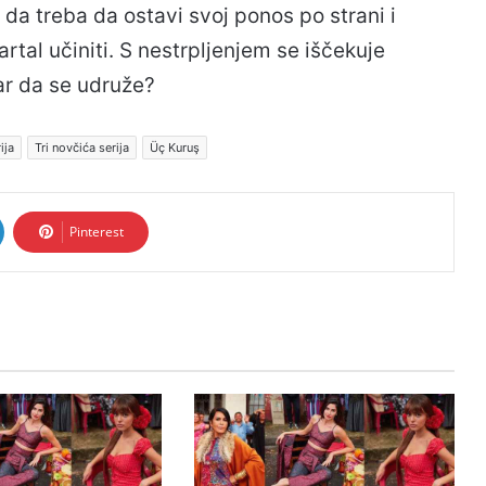
u da treba da ostavi svoj ponos po strani i
rtal učiniti. S nestrpljenjem se iščekuje
ar da se udruže?
ija
Tri novčića serija
Üç Kuruş
Pinterest