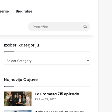
erije
Biografije
Pretražite
Izaberi kategoriju
Izaberi
kategoriju
Najnovije Objave
La Promesa 715 epizoda
June 19, 2026