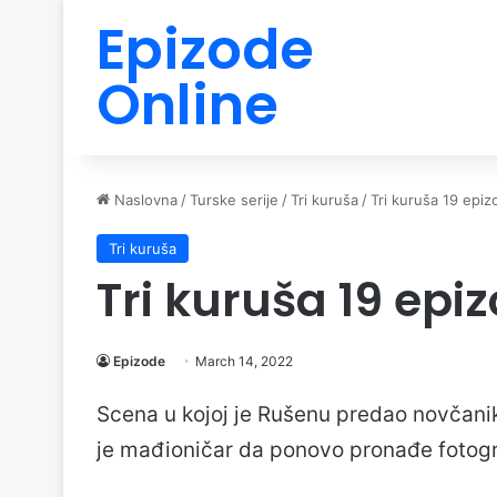
Epizode
Online
Naslovna
/
Turske serije
/
Tri kuruša
/
Tri kuruša 19 epiz
Tri kuruša
Tri kuruša 19 epi
Epizode
March 14, 2022
Scena u kojoj je Rušenu predao novčanik
je mađioničar da ponovo pronađe fotogra