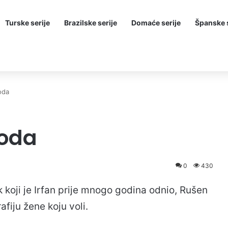
Turske serije
Brazilske serije
Domaće serije
Španske s
oda
zoda
0
430
 koji je Irfan prije mnogo godina odnio, Rušen
fiju žene koju voli.