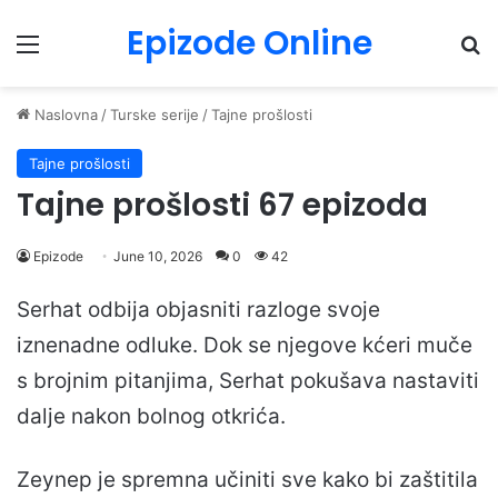
Epizode Online
Menu
Pr
Naslovna
/
Turske serije
/
Tajne prošlosti
Tajne prošlosti
Tajne prošlosti 67 epizoda
Epizode
June 10, 2026
0
42
Serhat odbija objasniti razloge svoje
iznenadne odluke. Dok se njegove kćeri muče
s brojnim pitanjima, Serhat pokušava nastaviti
dalje nakon bolnog otkrića.
Zeynep je spremna učiniti sve kako bi zaštitila