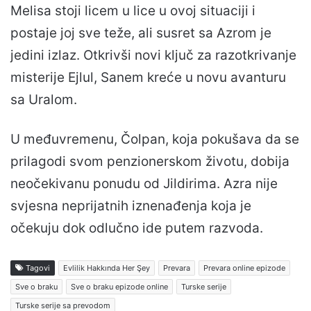
Melisa stoji licem u lice u ovoj situaciji i
postaje joj sve teže, ali susret sa Azrom je
jedini izlaz. Otkrivši novi ključ za razotkrivanje
misterije Ejlul, Sanem kreće u novu avanturu
sa Uralom.
U međuvremenu, Čolpan, koja pokušava da se
prilagodi svom penzionerskom životu, dobija
neočekivanu ponudu od Jildirima. Azra nije
svjesna neprijatnih iznenađenja koja je
očekuju dok odlučno ide putem razvoda.
Tagovi
Evlilik Hakkında Her Şey
Prevara
Prevara online epizode
Sve o braku
Sve o braku epizode online
Turske serije
Turske serije sa prevodom