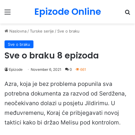
Epizode Online
Menu
Pr
Naslovna
/
Turske serije
/
Sve o braku
Sve o braku
Sve o braku 8 epizoda
Epizode
November 6, 2021
0
661
Azra, koja je bez problema popunila sva
potrebna dokumenta za razvod od Serdžena,
neočekivano dolazi u posjetu Jildirimu. U
međuvremenu, Koraj će pribjegavati novoj
taktici kako bi držao Melisu pod kontrolom.