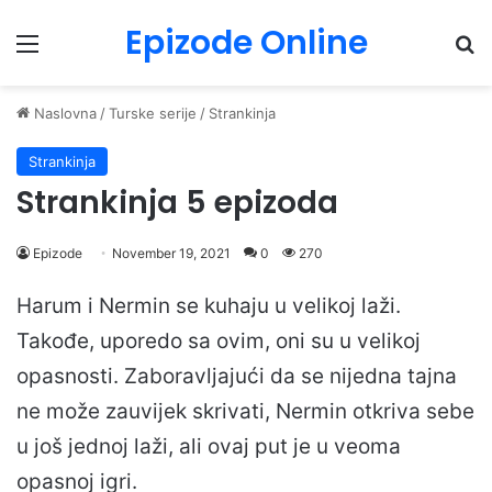
Epizode Online
Menu
Pr
Naslovna
/
Turske serije
/
Strankinja
Strankinja
Strankinja 5 epizoda
Epizode
November 19, 2021
0
270
Harum i Nermin se kuhaju u velikoj laži.
Takođe, uporedo sa ovim, oni su u velikoj
opasnosti. Zaboravljajući da se nijedna tajna
ne može zauvijek skrivati, Nermin otkriva sebe
u još jednoj laži, ali ovaj put je u veoma
opasnoj igri.