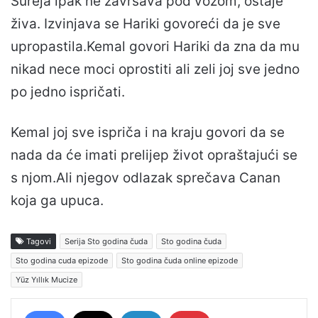
Sureja ipak ne završava pod vozom, ostaje
živa. Izvinjava se Hariki govoreći da je sve
upropastila.Kemal govori Hariki da zna da mu
nikad nece moci oprostiti ali zeli joj sve jedno
po jedno ispričati.
Kemal joj sve ispriča i na kraju govori da se
nada da će imati prelijep život opraštajući se
s njom.Ali njegov odlazak sprečava Canan
koja ga upuca.
Tagovi
Serija Sto godina čuda
Sto godina čuda
Sto godina cuda epizode
Sto godina čuda online epizode
Yüz Yıllık Mucize