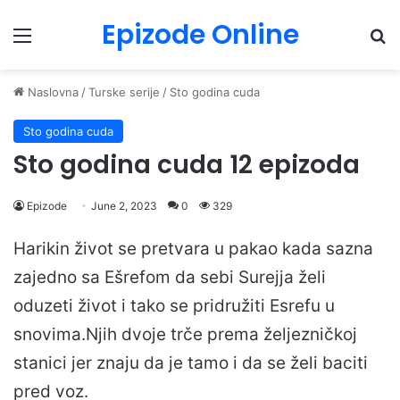
Epizode Online
Menu
Pr
Naslovna
/
Turske serije
/
Sto godina cuda
Sto godina cuda
Sto godina cuda 12 epizoda
Epizode
June 2, 2023
0
329
Harikin život se pretvara u pakao kada sazna
zajedno sa Ešrefom da sebi Surejja želi
oduzeti život i tako se pridružiti Esrefu u
snovima.Njih dvoje trče prema željezničkoj
stanici jer znaju da je tamo i da se želi baciti
pred voz.