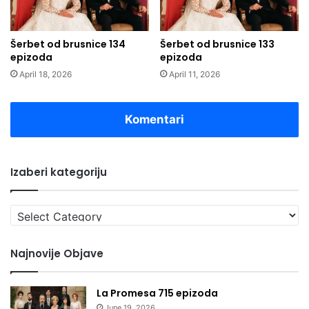
Šerbet od brusnice 134
Šerbet od brusnice 133
epizoda
epizoda
April 18, 2026
April 11, 2026
Komentari
Izaberi kategoriju
Izaberi
kategoriju
Najnovije Objave
La Promesa 715 epizoda
June 19, 2026