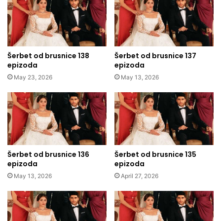
Šerbet od brusnice 138
Šerbet od brusnice 137
epizoda
epizoda
May 23, 2026
May 13, 2026
Šerbet od brusnice 136
Šerbet od brusnice 135
epizoda
epizoda
May 13, 2026
April 27, 2026