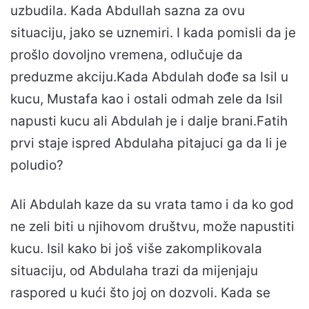
uzbudila. Kada Abdullah sazna za ovu
situaciju, jako se uznemiri. I kada pomisli da je
prošlo dovoljno vremena, odlučuje da
preduzme akciju.Kada Abdulah dođe sa Isil u
kucu, Mustafa kao i ostali odmah zele da Isil
napusti kucu ali Abdulah je i dalje brani.Fatih
prvi staje ispred Abdulaha pitajuci ga da li je
poludio?
Ali Abdulah kaze da su vrata tamo i da ko god
ne zeli biti u njihovom društvu, može napustiti
kucu. Isil kako bi još više zakomplikovala
situaciju, od Abdulaha trazi da mijenjaju
raspored u kući što joj on dozvoli. Kada se