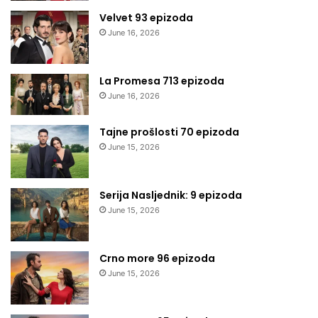
Velvet 93 epizoda
June 16, 2026
La Promesa 713 epizoda
June 16, 2026
Tajne prošlosti 70 epizoda
June 15, 2026
Serija Nasljednik: 9 epizoda
June 15, 2026
Crno more 96 epizoda
June 15, 2026