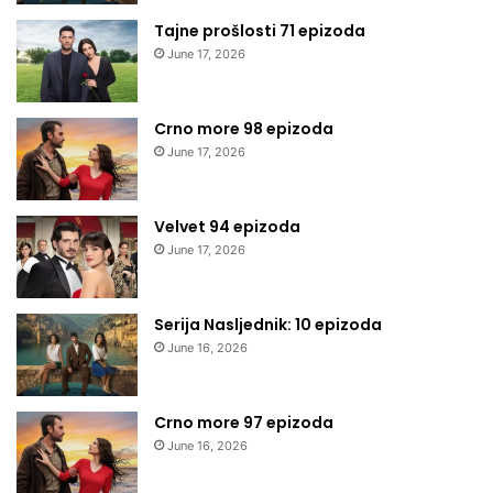
Tajne prošlosti 71 epizoda
June 17, 2026
Crno more 98 epizoda
June 17, 2026
Velvet 94 epizoda
June 17, 2026
Serija Nasljednik: 10 epizoda
June 16, 2026
Crno more 97 epizoda
June 16, 2026