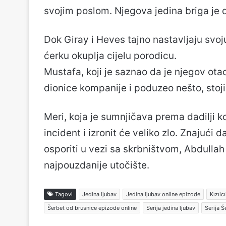
svojim poslom. Njegova jedina briga je d
Dok Giray i Heves tajno nastavljaju sv
ćerku okuplja cijelu porodicu.
Mustafa, koji je saznao da je njegov ot
dionice kompanije i poduzeo nešto, stoji
Meri, koja je sumnjičava prema dadilji ko
incident i izronit će veliko zlo. Znajući d
osporiti u vezi sa skrbništvom, Abdulla
najpouzdanije utočište.
Tagovi
Jedina ljubav
Jedina ljubav online epizode
Kızılc
Šerbet od brusnice epizode online
Serija jedina ljubav
Serija Š