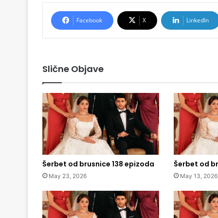
Facebook
X
LinkedIn
Slične Objave
Šerbet od brusnice 138 epizoda
Šerbet od b
May 23, 2026
May 13, 2026