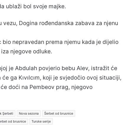
a ublaži bol svoje majke.
oju vezu, Dogina rođendanska zabava za njenu
ac bio nepravedan prema njemu kada je dijelio
 iza njegove odluke.
joj je Abdulah povjerio bebu Alev, istražit će
a će ga Kıvılcım, koji je svjedočio ovoj situaciji,
h će doći na Pembeov prag, njegovo
ık Şerbeti
Nova sezona
Šerbet od brusnice
erbet od brusnice
Turske serije