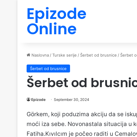
Epizode
Online
Naslovna
/
Turske serije
/
Šerbet od brusnice
/
Šerbet o
Šerbet od brusnice
Šerbet od brusni
Epizode
September 30, 2024
Görkem, koji poduzima akciju da se isku
moći iza sebe. Novonastala situacija u k
Fatiha.Kıvılcım je počeo raditi u Cemalo