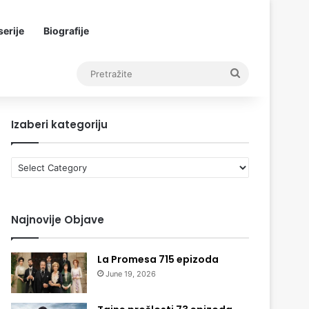
erije
Biografije
Pretražite
Izaberi kategoriju
Izaberi
kategoriju
Najnovije Objave
La Promesa 715 epizoda
June 19, 2026