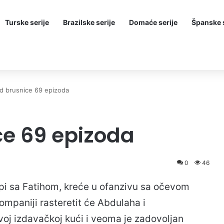
Turske serije
Brazilske serije
Domaće serije
Španske s
d brusnice 69 epizoda
ce 69 epizoda
0
46
pi sa Fatihom, kreće u ofanzivu sa očevom
ompaniji rasteretit će Abdulaha i
voj izdavačkoj kući i veoma je zadovoljan