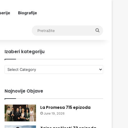
erije
Biografije
Pretražite
Izaberi kategoriju
Izaberi
kategoriju
Najnovije Objave
La Promesa 715 epizoda
June 19, 2026