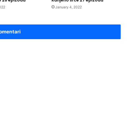
e 28 epizoda
Ranjeno srce 27 epizoda
022
January 4, 2022
omentari