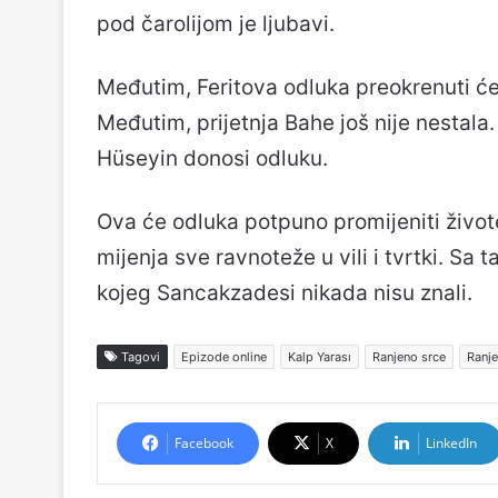
pod čarolijom je ljubavi.
Međutim, Feritova odluka preokrenuti će j
Međutim, prijetnja Bahe još nije nestala.
Hüseyin donosi odluku.
Ova će odluka potpuno promijeniti život
mijenja sve ravnoteže u vili i tvrtki. Sa 
kojeg Sancakzadesi nikada nisu znali.
Tagovi
Epizode online
Kalp Yarası
Ranjeno srce
Ranje
Facebook
X
LinkedIn