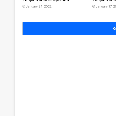
Ranjeno srce 29 epizoda
Ranjeno src
January 24, 2022
January 17, 2
K