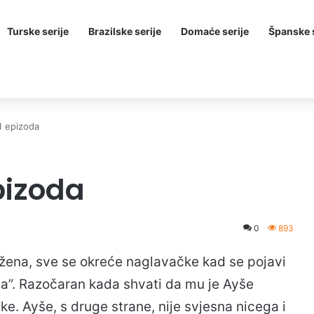
Turske serije
Brazilske serije
Domaće serije
Španske s
1 epizoda
pizoda
0
893
 i žena, sve se okreće naglavačke kad se pojavi
ca”. Razočaran kada shvati da mu je Ayše
ke. Ayše, s druge strane, nije svjesna nicega i