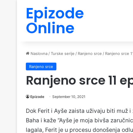
Epizode
Online
Naslovna
/
Turske serije
/
Ranjeno srce
/
Ranjeno srce 1
Ranjeno srce
Ranjeno srce 11 e
Epizode
September 10, 2021
Dok Ferit i Ayše zaista uživaju biti muž
Baha i kaže “Ayše je moja bivša zaručni
lagala, Ferit je u procesu donošenja odlu