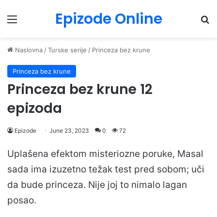
Epizode Online
Menu
Pr
Naslovna
/
Turske serije
/
Princeza bez krune
Princeza bez krune
Princeza bez krune 12
epizoda
Epizode
June 23, 2023
0
72
Uplašena efektom misteriozne poruke, Masal
sada ima izuzetno težak test pred sobom; uči
da bude princeza. Nije joj to nimalo lagan
posao.