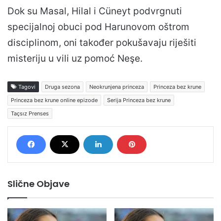
Dok su Masal, Hilal i Cüneyt podvrgnuti
specijalnoj obuci pod Harunovom oštrom
disciplinom, oni također pokušavaju riješiti
misteriju u vili uz pomoć Neşe.
Tagovi
Druga sezona
Neokrunjena princeza
Princeza bez krune
Princeza bez krune online epizode
Serija Princeza bez krune
Taçsız Prenses
Slične Objave