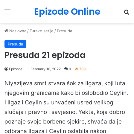
Epizode Online
Menu
Pr
Naslovna
/
Turske serije
/
Presuda
Presuda
Presuda 21 epizoda
Epizode
February 18, 2022
0
789
Niyazijeva smrt stvara šok za Ilgaza, koji luta
njegovim granicama kako bi oslobodio Ceylin.
I Ilgaz i Ceylin su uhvaćeni usred velikog
slučaja i pravno i savjesno. Yekta, koja dobro
poznaje svoje borbene sjekire, shvaća da je
odbrana Ilgaza i Ceylin oslabila nakon