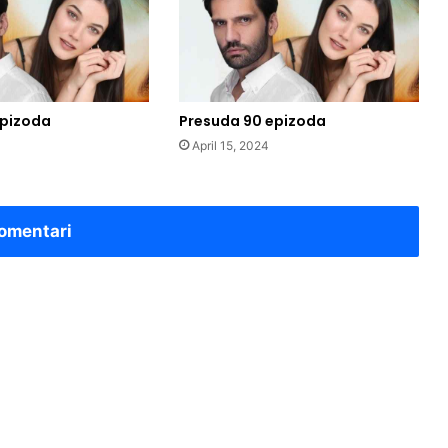
epizoda
Presuda 90 epizoda
4
April 15, 2024
omentari