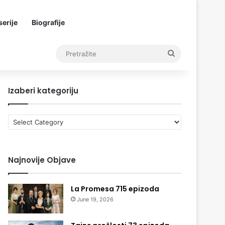
erije
Biografije
Pretražite
Izaberi kategoriju
Izaberi
kategoriju
Najnovije Objave
La Promesa 715 epizoda
June 19, 2026