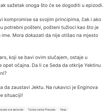
atak sažetak onoga što će se dogoditi u epizodi.
avi kompromise sa svojim principima, čak i ako
 su potrebni pošteni, pošteni tužioci kao što je
o ime. Mora dokazati da nije otišao na mjesto
ars, koji se bavi ovim slučajem, ostaje u
je opet očajna. Da li ce Seda da otkrije Yektinu
tni?
a da zaustavi Jektu. Na rukavici je Enginova
e situaciji!
esuda sve epizode
Turska serija Presuda
Yargı