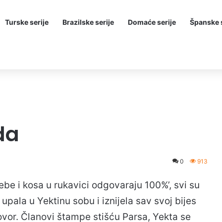
Turske serije
Brazilske serije
Domaće serije
Španske s
da
0
913
ebe i kosa u rukavici odgovaraju 100%’, svi su
 upala u Yektinu sobu i iznijela sav svoj bijes
ovor. Članovi štampe stišću Parsa, Yekta se